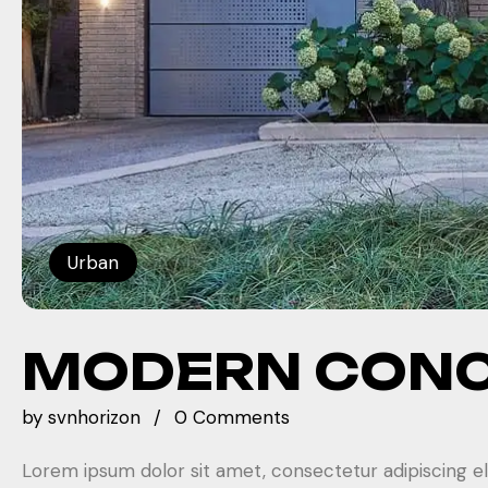
Urban
MODERN CONC
by
svnhorizon
0 Comments
Lorem ipsum dolor sit amet, consectetur adipiscing el