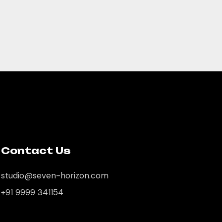
Contact Us
studio@seven-horizon.com
+91 9999 341154