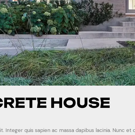
RETE HOUSE
it. Integer quis sapien ac massa dapibus lacinia. Nunc e