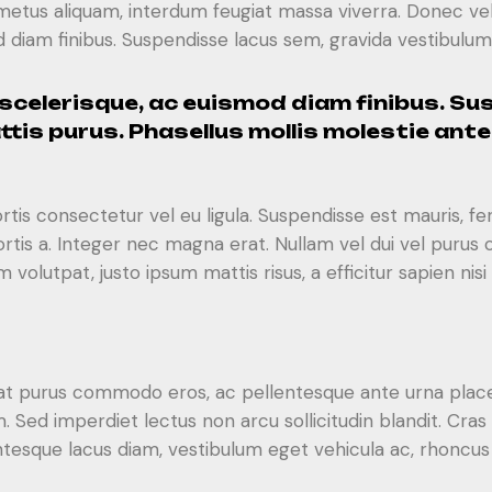
tus aliquam, interdum feugiat massa viverra. Donec velit
diam finibus. Suspendisse lacus sem, gravida vestibulum l
 scelerisque, ac euismod diam finibus. S
attis purus. Phasellus mollis molestie ant
rtis consectetur vel eu ligula. Suspendisse est mauris, fe
bortis a. Integer nec magna erat. Nullam vel dui vel pur
volutpat, justo ipsum mattis risus, a efficitur sapien nis
, erat purus commodo eros, ac pellentesque ante urna pl
 Sed imperdiet lectus non arcu sollicitudin blandit. Cra
esque lacus diam, vestibulum eget vehicula ac, rhoncus s