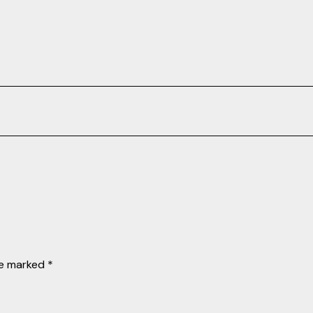
re marked
*