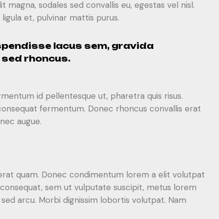
 magna, sodales sed convallis eu, egestas vel nisl.
igula et, pulvinar mattis purus.
uspendisse lacus sem, gravida
e sed rhoncus.
rmentum id pellentesque ut, pharetra quis risus.
us consequat fermentum. Donec rhoncus convallis erat
i nec augue.
acerat quam. Donec condimentum lorem a elit volutpat
s consequat, sem ut vulputate suscipit, metus lorem
ed arcu. Morbi dignissim lobortis volutpat. Nam