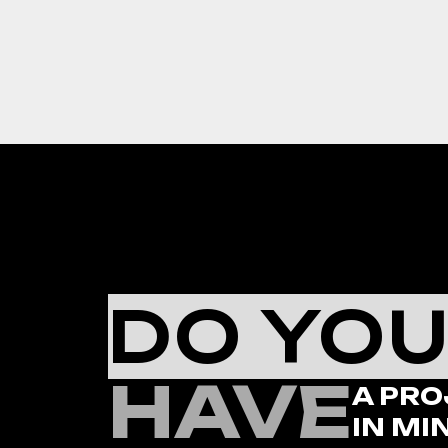
DO YO
HAVE
A PRO
IN MI