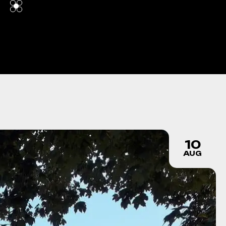
10
AUG