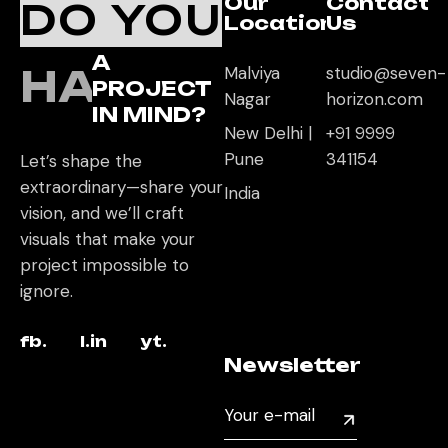
Our
Contact
DO YOU
Location
Us
A
HAVE
Malviya
studio@seven-
PROJECT
Nagar
horizon.com
IN MIND?
New Delhi |
+91 9999
Pune
341154
Let’s shape the
extraordinary—share your
India
vision, and we’ll craft
visuals that make your
project impossible to
ignore.
fb.
l.in
yt.
Newsletter